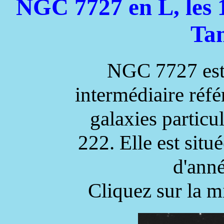
NGC 7727 en L, les 
Ta
NGC 7727 est 
intermédiaire réf
galaxies particu
222. Elle est situ
d'anné
Cliquez sur la m